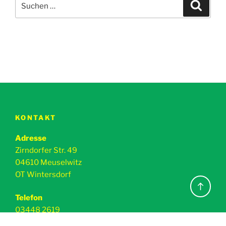
Suche
nach:
KONTAKT
Adresse
Zirndorfer Str. 49
04610 Meuselwitz
OT Wintersdorf
Back
Telefon
to
03448 2619
top